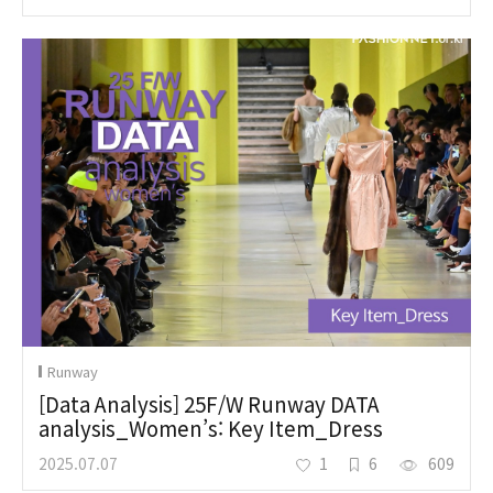
Runway
[Data Analysis] 25F/W Runway DATA
analysis_Women’s: Key Item_Dress
2025.07.07
1
6
609