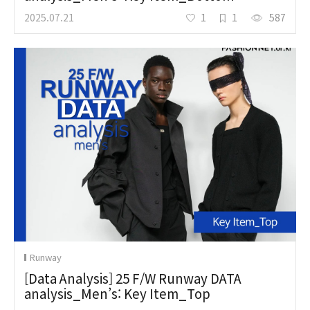
2025.07.21
1
1
587
Runway
[Data Analysis] 25 F/W Runway DATA
analysis_Men’s: Key Item_Top