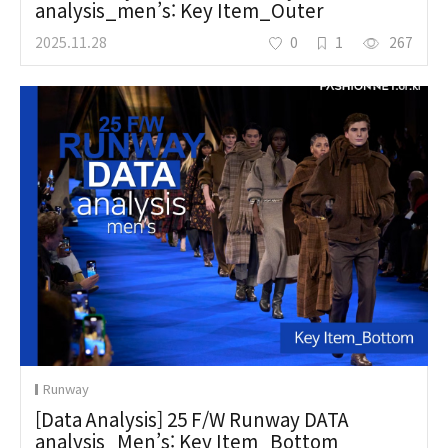
analysis_men’s: Key Item_Outer
2025.11.28
0
1
267
Runway
[Data Analysis] 25 F/W Runway DATA
analysis_Men’s: Key Item_Bottom